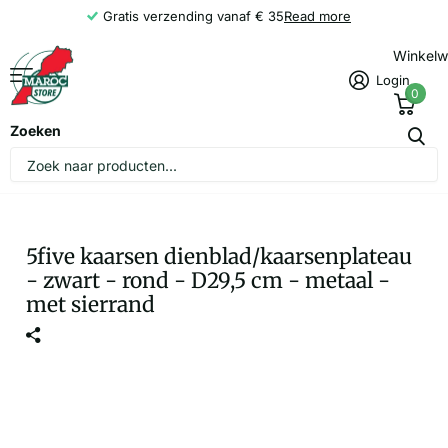
Gratis verzending vanaf € 35
Read more
Winkel
Login
0
Zoeken
5five kaarsen dienblad/kaarsenplateau
- zwart - rond - D29,5 cm - metaal -
met sierrand