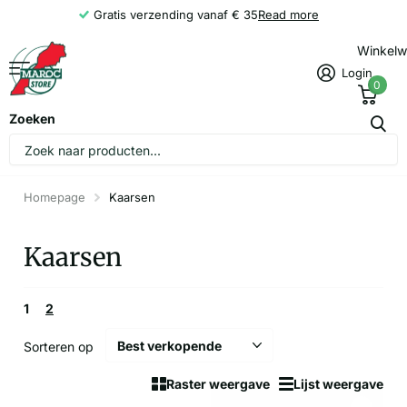
Gratis verzending vanaf € 35
Read more
Winkel
Login
0
Zoeken
Homepage
Kaarsen
Kaarsen
1
2
Sorteren op
Raster weergave
Lijst weergave