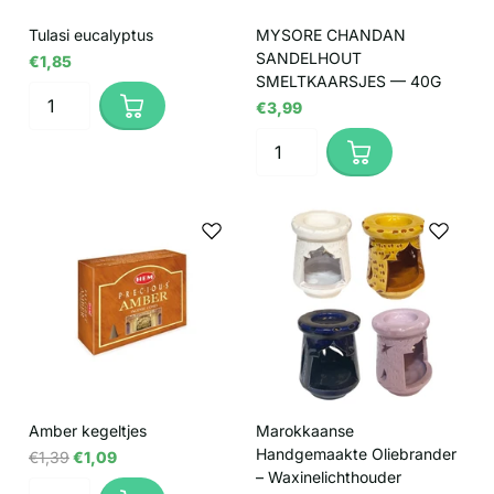
Tulasi eucalyptus
MYSORE CHANDAN
SANDELHOUT
€1,85
SMELTKAARSJES — 40G
€3,99
Amber kegeltjes
Marokkaanse
Handgemaakte Oliebrander
€1,39
€1,09
– Waxinelichthouder