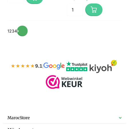
1
2
3
4
★★★★★
9.1
|
MarocStore