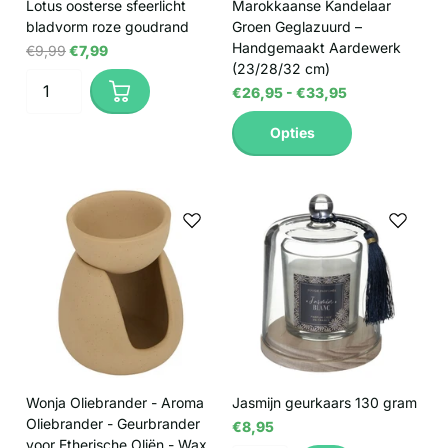
Lotus oosterse sfeerlicht
Marokkaanse Kandelaar
bladvorm roze goudrand
Groen Geglazuurd –
Handgemaakt Aardewerk
€9,99
€7,99
(23/28/32 cm)
€26,95
- €33,95
Opties
Wonja Oliebrander - Aroma
Jasmijn geurkaars 130 gram
Oliebrander - Geurbrander
€8,95
voor Etherische Oliën - Wax