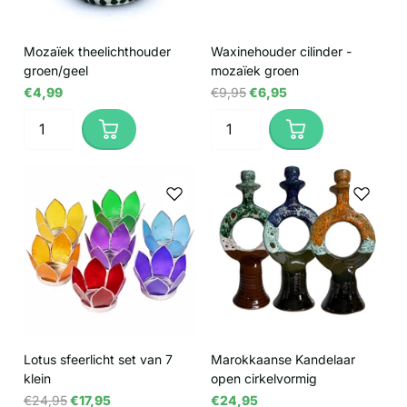
Mozaïek theelichthouder
Waxinehouder cilinder -
groen/geel
mozaïek groen
€4,99
€9,95
€6,95
Lotus sfeerlicht set van 7
Marokkaanse Kandelaar
klein
open cirkelvormig
€24,95
€17,95
€24,95