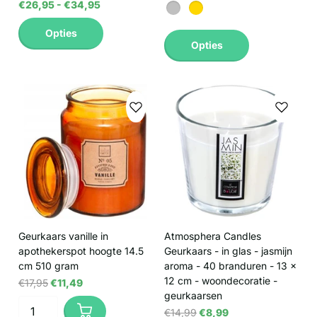
€26,95
- €34,95
Opties
Opties
Geurkaars vanille in
Atmosphera Candles
apothekerspot hoogte 14.5
Geurkaars - in glas - jasmijn
cm 510 gram
aroma - 40 branduren - 13 x
12 cm - woondecoratie -
€17,95
€11,49
geurkaarsen
€14,99
€8,99