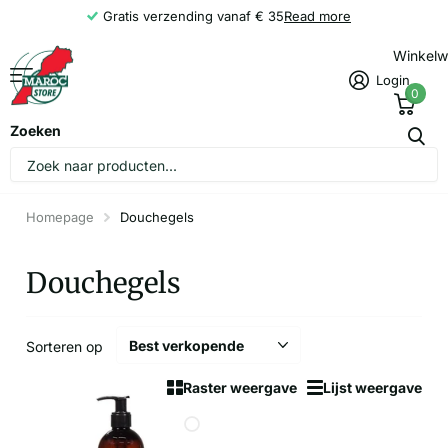
Gratis verzending vanaf € 35
Read more
Winkel
Login
0
Zoeken
Homepage
Douchegels
Douchegels
Sorteren op
Raster weergave
Lijst weergave