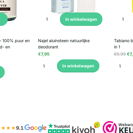
In winkelwagen
 – 100% puur en
Najel aluinsteen natuurlijke
Tabiano b
id- en
deodorant
in 1
€7,95
€9,99
€7
In winkelwagen
★★★★
9.1
|