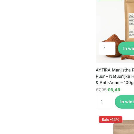
In w
AYTiRA Manjistha 
Puur – Natuurlijke 
& Anti-Acne – 100g
€7,95
€6,49
In win
Sale -14%