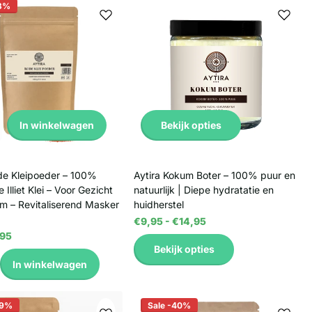
13%
Bekijk opties
In winkelwagen
de Kleipoeder – 100%
Aytira Kokum Boter – 100% puur en
e Illiet Klei – Voor Gezicht
natuurlijk | Diepe hydratatie en
m – Revitaliserend Masker
huidherstel
€9,95
- €14,95
95
Bekijk opties
In winkelwagen
29%
Sale -40%