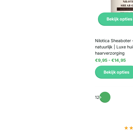
Bekijk opties
Nilotica Sheaboter
natuurlijk | Luxe hu
haarverzorging
€9,95
- €14,95
Bekijk opties
1
2
★