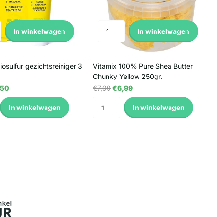
In winkelwagen
In winkelwagen
iosulfur gezichtsreiniger 3
Vitamix 100% Pure Shea Butter
Chunky Yellow 250gr.
,50
€7,99
€6,99
In winkelwagen
In winkelwagen