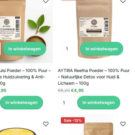
In winkelwagen
In winkelwagen
lsi Poeder – 100% Puur –
AYTiRA Reetha Poeder – 100% Puur
ke Huidzuivering & Anti-
– Natuurlijke Detox voor Huid &
00g
Lichaam – 100g
,95
€8,20
€4,95
In winkelwagen
In winkelwagen
Sale -13%