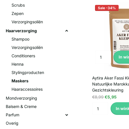
Scrubs
Sale -34%
Zepen
Verzorgingsoliën
Haarverzorging
Shampoo
Verzorgingsoliën
Conditioners
In w
Henna
Stylingproducten
Aytira Aker Fassi K
Maskers
Natuurlijke Marokk
Haaraccessoires
Gezichtskleuring
€8,99
€5,95
Mondverzorging
Balsem & Creme
In win
Parfum
Overig