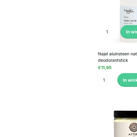
In w
Najel aluinsteen nat
deodorantstick
€11,95
In win