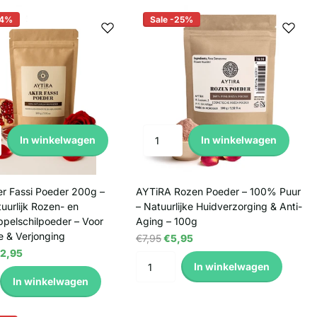
24%
Sale -25%
In winkelwagen
In winkelwagen
er Fassi Poeder 200g –
AYTiRA Rozen Poeder – 100% Puur
urlijk Rozen- en
– Natuurlijke Huidverzorging & Anti-
pelschilpoeder – Voor
Aging – 100g
e & Verjonging
€7,95
€5,95
2,95
In winkelwagen
In winkelwagen