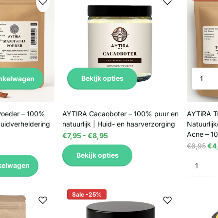
Bekijk opties
inkelwagen
Poeder – 100%
AYTIRA Cacaoboter – 100% puur en
AYTiRA Tu
Huidverheldering
natuurlijk | Huid- en haarverzorging
Natuurlij
Acne – 1
€7,95
- €8,95
€6,95
€4
Bekijk opties
kelwagen
Sale -25%