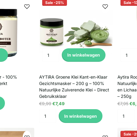
Sale -25%
Sale -
In winkelwagen
r - 100%
AYTiRA Groene Klei Kant-en-Klaar
Aytira Ro
erkt
Gezichtsmasker – 200 g – 100%
Natuurlijk
Natuurlijke Zuiverende Klei – Direct
en Lichaa
Gebruiksklaar
– 250g
€9,99
€7,49
€7,95
€6,
In winkelwagen
Sale -