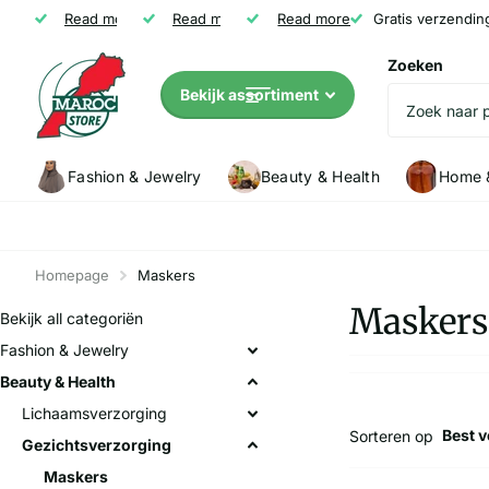
Gratis verzending vanaf € 35
Read more
Niet tevreden? Geld terug
Read more
Read more
Klanten (5147) geven Marocstore een
Gratis verzendin
Zoeken
Bekijk assortiment
Fashion & Jewelry
Beauty & Health
Home &
Homepage
Maskers
Maskers
Bekijk all categoriën
Fashion & Jewelry
Beauty & Health
Lichaamsverzorging
Sorteren op
Gezichtsverzorging
Maskers