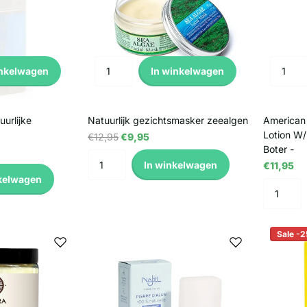
inkelwagen
In winkelwagen
uurlijke
Natuurlijk gezichtsmasker zeealgen
American
Lotion W
€12,95
€9,95
Boter -
In winkelwagen
€11,95
kelwagen
Sale -