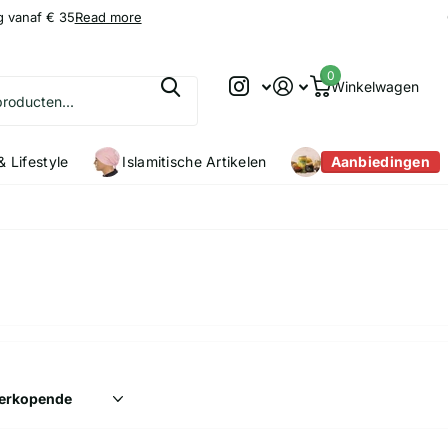
g vanaf € 35
9.2
9.2
/10
Read more
0
Winkelwagen
 Lifestyle
Islamitische Artikelen
Aanbiedingen