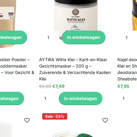
inkelwagen
In winkelwagen
odder Poeder –
AYTiRA Witte Klei – Kant-en-Klaar
Najel deo
Moddermasker
Gezichtsmasker – 200 g –
Klei en S
 – Voor Gezicht &
Zuiverende & Verzachtende Kaolien
deodorant
Klei
Sheabote
€9,99
€7,49
€7,95
kelwagen
In winkelwagen
Sale -23%