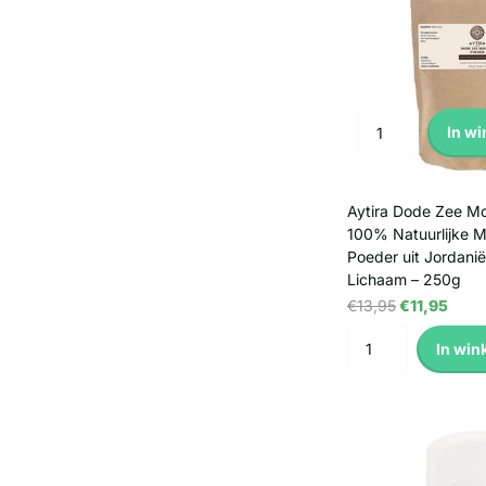
In w
Aytira Dode Zee M
100% Natuurlijke 
Poeder uit Jordanië
Lichaam – 250g
€13,95
€11,95
In win