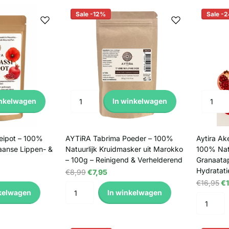
Sale -12%
Sale -
inkelwagen
In winkelwagen
leipot – 100%
AYTiRA Tabrima Poeder – 100%
Aytira Ak
aanse Lippen- &
Natuurlijk Kruidmasker uit Marokko
100% Natu
– 100g – Reinigend & Verhelderend
Granaatap
Hydratati
€8,99
€7,95
€16,95
€1
kelwagen
In winkelwagen