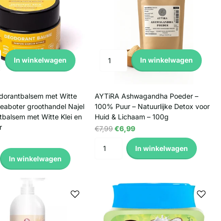
In winkelwagen
In winkelwagen
dorantbalsem met Witte
AYTiRA Ashwagandha Poeder –
heaboter groothandel Najel
100% Puur – Natuurlijke Detox voor
balsem met Witte Klei en
Huid & Lichaam – 100g
r
€7,99
€6,99
In winkelwagen
In winkelwagen