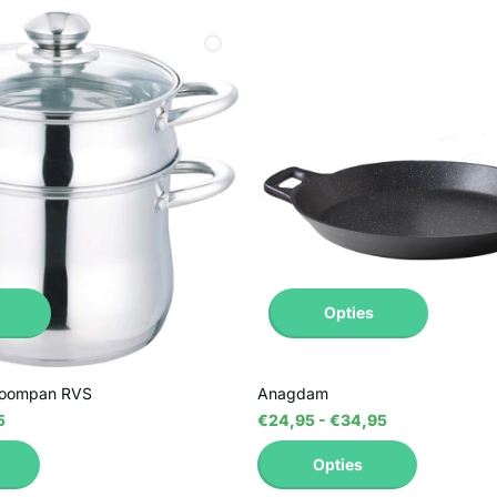
Opties
toompan RVS
Anagdam
5
€24,95
- €34,95
Opties