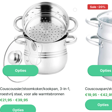
Sale -20%
Opties
Opties
Couscoussier/stoomkoker/kookpan, 3-in-1,
Couscouspan/s
roestvrij staal, voor alle warmtebronnen
€19,95
- €42,9
€21,95
- €39,95
Opties
Opties