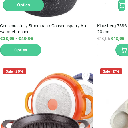
Opties
Couscoussier / Stoompan / Couscouspan / Alle
Klausberg 7586 -
warmtebronnen
20 cm
€38,95
- €49,95
€18,95
€13,95
Opties
Sale -26%
Sale -17%