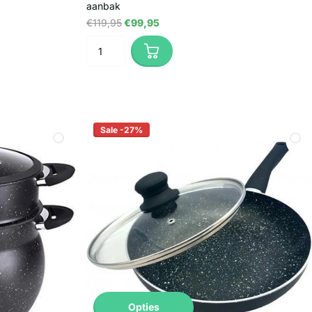
aanbak
€119,95
€99,95
Sale -27%
Opties