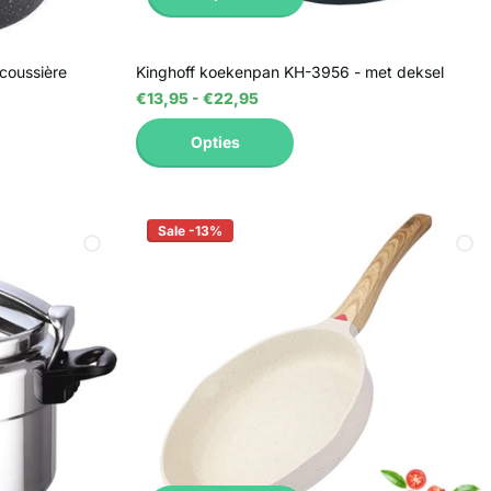
coussière
Kinghoff koekenpan KH-3956 - met deksel
€13,95
- €22,95
Opties
Sale -13%