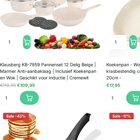
Klausberg KB-7959 Pannenset 12 Delig Beige |
Koekenpan - Wok
Marmer Anti-aanbaklaag | Inclusief Koekenpan
krasbestendig co
en Wok | Geschikt voor Inductie | Cremewit
20cm -
€119,95
€109,95
€17,95
Sale -43%
Sale -17%