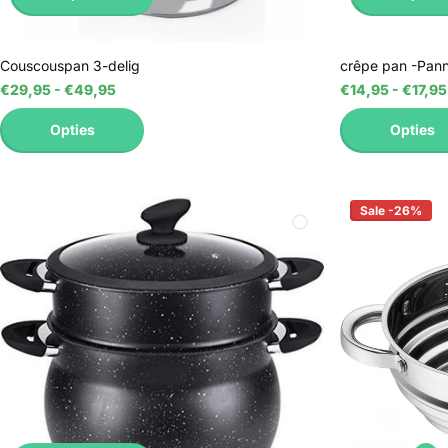
Couscouspan 3-delig
crêpe pan -Pan
€29,95
- €49,95
€14,95
- €17,95
Opties
Opties
Sale -26%