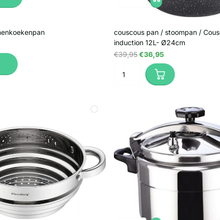
nenkoekenpan
couscous pan / stoompan / Cous
induction 12L- Ø24cm
€39,95
€36,95