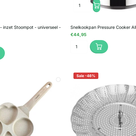
 inzet Stoompot - universeel -
Snelkookpan Pressure Cooker All
€44,95
Sale -46%