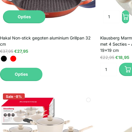
Opties
Hakal Non-stick gegoten aluminium Grillpan 32
Klausberg Marm
cm
met 4 Secties –
19x19 cm
€37,95
€27,95
€22,95
€18,95
Opties
Sale -8%