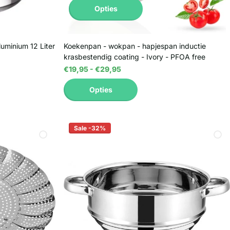
Opties
uminium 12 Liter
Koekenpan - wokpan - hapjespan inductie
krasbestendig coating - Ivory - PFOA free
€19,95
- €29,95
Opties
Sale -32%