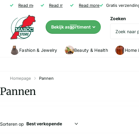
Gratis verzending vanaf € 35
Read more
Niet tevreden? Geld terug
Read more
Read more
Klanten (5147) geven Marocstore een
Gratis verzendin
Zoeken
Bekijk assortiment
Fashion & Jewelry
Beauty & Health
Home &
Homepage
Pannen
Pannen
Sorteren op