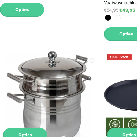
Vaatwasmachine
Opties
€54,95
€49,95
Opties
Sale -25%
Opties
Opties