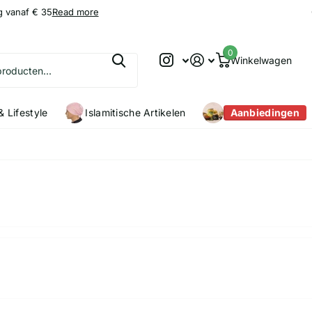
g vanaf € 35
9.2
9.2
/10
Read more
0
Winkelwagen
 Lifestyle
Islamitische Artikelen
Aanbiedingen