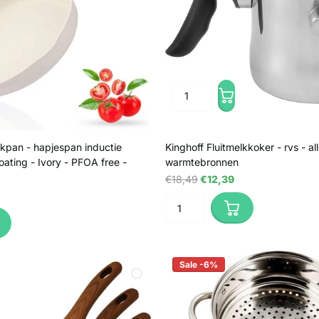
pan - hapjespan inductie
Kinghoff Fluitmelkkoker - rvs - al
ating - Ivory - PFOA free -
warmtebronnen
€18,49
€12,39
Sale -6%