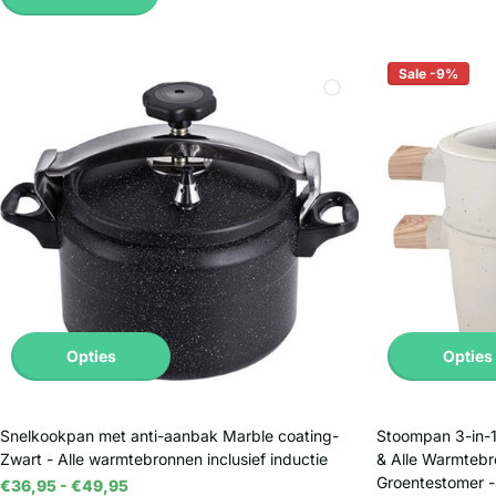
Sale -9%
Opties
Opties
Snelkookpan met anti-aanbak Marble coating-
Stoompan 3-in-1
Zwart - Alle warmtebronnen inclusief inductie
& Alle Warmtebro
Groentestomer -
€36,95
- €49,95