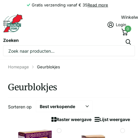
Gratis verzending vanaf € 35
Read more
Winkel
Login
0
Zoeken
Homepage
Geurblokjes
Geurblokjes
Sorteren op
Raster weergave
Lijst weergave