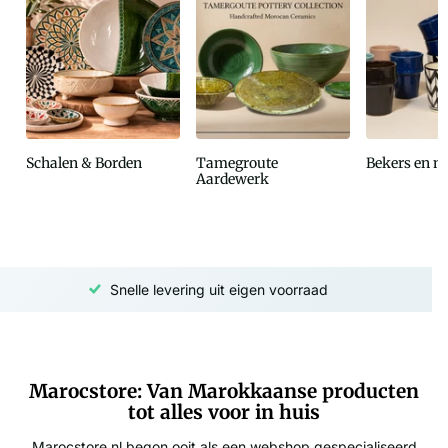
Schalen & Borden
Tamegroute
Bekers en 
Aardewerk
Snelle levering uit eigen voorraad
Marocstore: Van Marokkaanse producten
tot alles voor in huis
Marocstore.nl begon ooit als een webshop gespecialiseerd