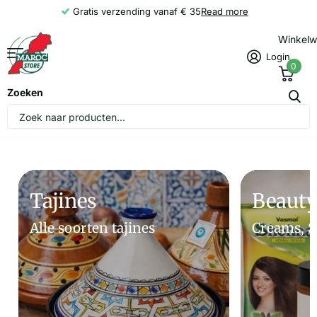
Gratis verzending vanaf € 35
Read more
Winkel
Login
0
Zoeken
Tajines
Beaut
Alle soorten tajines
Creams, 