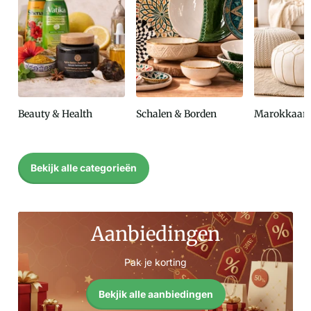
Beauty & Health
Schalen & Borden
Marokkaans
Bekijk alle categorieën
Aanbiedingen
Pak je korting
Bekjik alle aanbiedingen