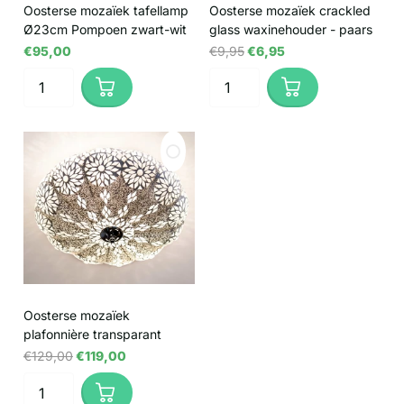
Oosterse mozaïek tafellamp
Oosterse mozaïek crackled
Ø23cm Pompoen zwart-wit
glass waxinehouder - paars
€95,00
€9,95
€6,95
Oosterse mozaïek
plafonnière transparant
€129,00
€119,00