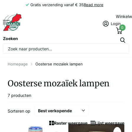
Gratis verzending vanaf € 35
Read more
Winkel
Login
0
Zoeken
Homepage
Oosterse mozaïek lampen
Oosterse mozaïek lampen
7 producten
Sorteren op
Raster weergave
Lijst weergave