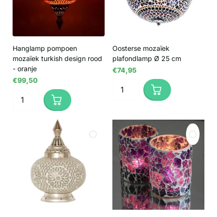
Hanglamp pompoen
Oosterse mozaïek
mozaïek turkish design rood
plafondlamp Ø 25 cm
- oranje
€74,95
€99,50