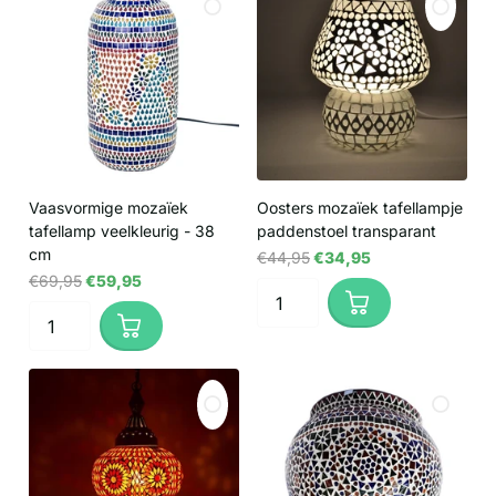
Vaasvormige mozaïek
Oosters mozaïek tafellampje
tafellamp veelkleurig - 38
paddenstoel transparant
cm
€44,95
€34,95
€69,95
€59,95