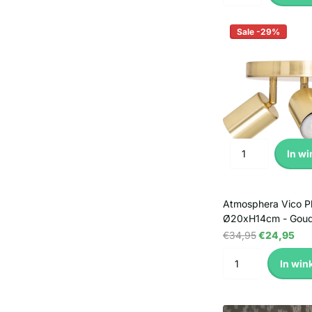
Sale -29%
In w
Atmosphera Vico P
Ø20xH14cm - Gou
€34,95
€24,95
In win