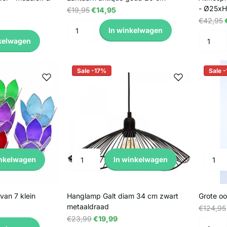
- Ø25xH
€19,95
€14,95
€42,95
In winkelwagen
kelwagen
Sale -17%
Sale 
inkelwagen
In winkelwagen
 van 7 klein
Hanglamp Galt diam 34 cm zwart
Grote oo
metaaldraad
€124,95
€23,99
€19,99