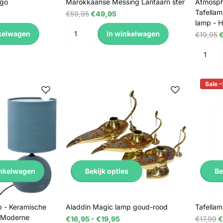
igo
Marokkaanse Messing Lantaarn ster
Atmosph
Tafellam
€59,95
€49,95
lamp - 
kelwagen
In winkelwagen
€19,95
€
Sale 
Bekijk opties
Be
inkelwagen
p - Keramische
Aladdin Magic lamp goud-rood
Tafellam
- Moderne
€16,95
- €19,95
€17,99
€