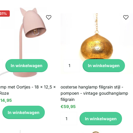
-31%
In winkelwagen
In winkelwagen
mp met Oortjes - 18 x 12,5 x
oosterse hanglamp filigrain stijl -
 Roze
pompoen - vintage goudhanglamp
filigrain
14,95
€59,95
In winkelwagen
In winkelwagen