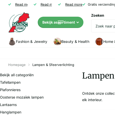
Gratis verzending vanaf € 35
Read more
Niet tevreden? Geld terug
Read more
Read more
Klanten (5147) geven Marocstore een
Gratis verzendin
Zoeken
Bekijk assortiment
Fashion & Jewelry
Beauty & Health
Home &
Homepage
Lampen & Sfeerverlichting
Lampen 
Bekijk all categoriën
Tafellampen
Plafonnieres
Ontdek onze collec
Oosterse mozaïek lampen
elk interieur.
Lantaarns
Hanglampen