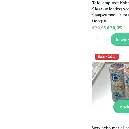
Tafellamp met Kabe
Sfeerverlichting v
Slaapkamer - Burea
Hoogte
€29,95
€24,95
In win
Sale -30%
In w
Waxinehouder cilin