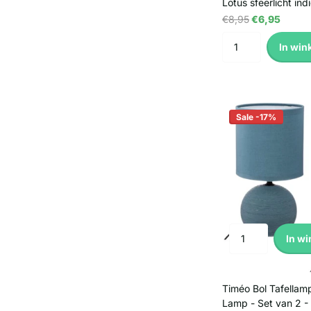
Lotus sfeerlicht ind
€8,95
€6,95
In win
Sale -17%
In w
Timéo Bol Tafellam
Lamp - Set van 2 