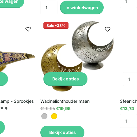
kelwagen
In winkelwagen
Sale -33%
Bekijk opties
Lamp - Sprookjes
Waxinelichthouder maan
Sfeerlic
Lamp
€29,95
€19,95
€13,74
Bekijk opties