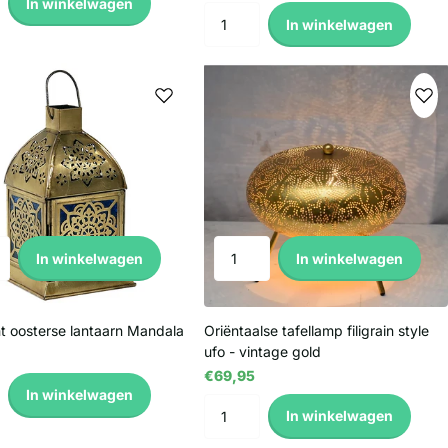
In winkelwagen
In winkelwagen
In winkelwagen
In winkelwagen
ht oosterse lantaarn Mandala
Oriëntaalse tafellamp filigrain style
ufo - vintage gold
€69,95
In winkelwagen
In winkelwagen