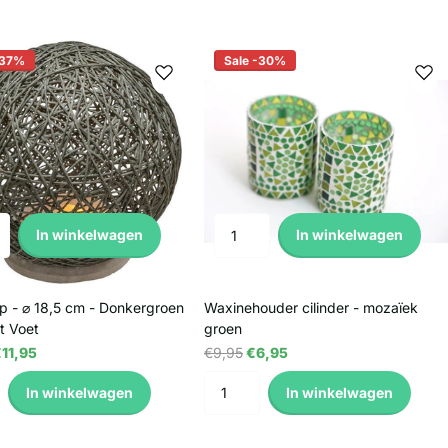
-37%
Sale -30%
In winkelwagen
In winkelwagen
p - ⌀ 18,5 cm - Donkergroen
Waxinehouder cilinder - mozaïek
t Voet
groen
11,95
€9,95
€6,95
In winkelwagen
In winkelwagen