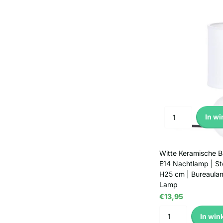
In w
Witte Keramische Ba
E14 Nachtlamp | St
H25 cm | Bureaulam
Lamp
€13,95
In win