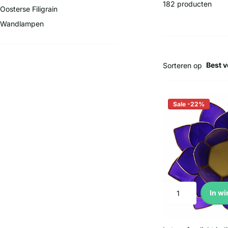
182 producten
Oosterse Filigrain
Wandlampen
Sorteren op
Sale -22%
In w