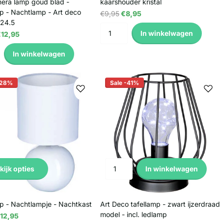
era lamp goud blad -
kaarshouder kristal
p - Nachtlamp - Art deco
€9,95
€8,95
H24.5
In winkelwagen
12,95
In winkelwagen
-28%
Sale -41%
kijk opties
In winkelwagen
p - Nachtlampje - Nachtkast
Art Deco tafellamp - zwart ijzerdraad
model - incl. ledlamp
12,95