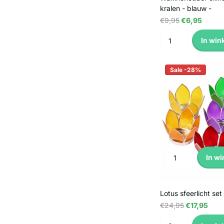
kralen - blauw -
€9,95
€6,95
In win
Sale -28%
In w
Lotus sfeerlicht set
€24,95
€17,95