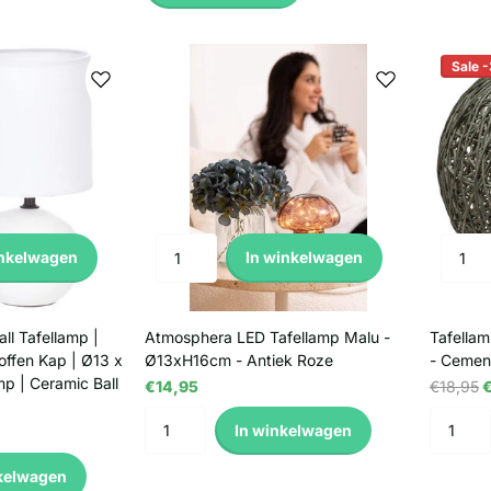
Sale 
inkelwagen
In winkelwagen
ll Tafellamp |
Atmosphera LED Tafellamp Malu -
Tafellam
offen Kap | Ø13 x
Ø13xH16cm - Antiek Roze
- Cemen
p | Ceramic Ball
€14,95
€18,95
€
In winkelwagen
kelwagen