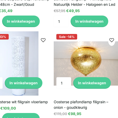
48cm - Zwart/Goud
Natuurlijk Helder - Halogeen en Led
€35,49
€57,95
€49,95
In winkelwagen
In winkelwagen
-13%
Sale -14%
In winkelwagen
In winkelwagen
sterse wit filigrain vloerlamp
Oosterse plafondlamp filigrain –
onion - goudkleurig
€109,00
€115,00
€98,95