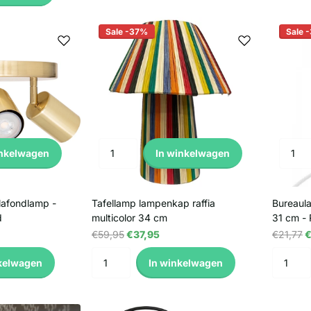
Sale -37%
Sale 
inkelwagen
In winkelwagen
lafondlamp -
Tafellamp lampenkap raffia
Bureaula
d
multicolor 34 cm
31 cm -
€59,95
€37,95
€21,77
€
kelwagen
In winkelwagen