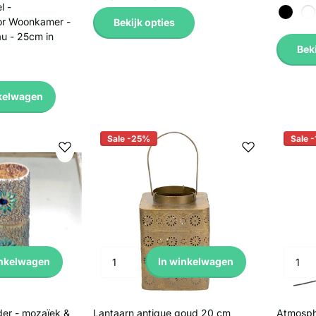
l -
oor Woonkamer -
Bekijk opties
u - 25cm in
Beki
kelwagen
Sale -25%
Sale 
inkelwagen
In winkelwagen
der - mozaïek &
Lantaarn antique goud 20 cm
Atmosph