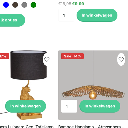
€16,95
€9,99
In winkelwagen
jk opties
-17%
Sale -14%
In winkelwagen
In winkelwagen
era Luipaard Gepi Tafellamp
Bamboe Hanglamp - Atmosphera -