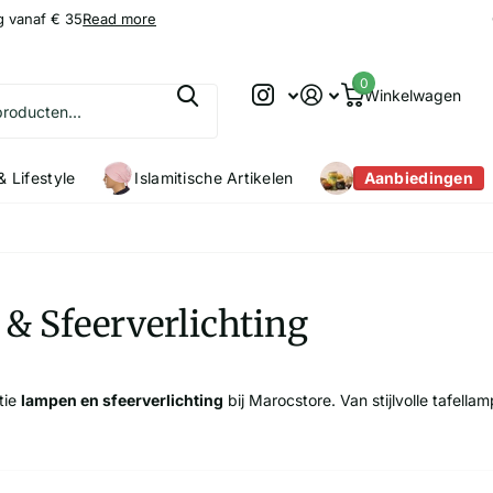
g vanaf € 35
9.2
9.2
/10
Read more
0
Winkelwagen
 Lifestyle
Islamitische Artikelen
Aanbiedingen
& Sfeerverlichting
tie
lampen en sfeerverlichting
bij Marocstore. Van stijlvolle tafella