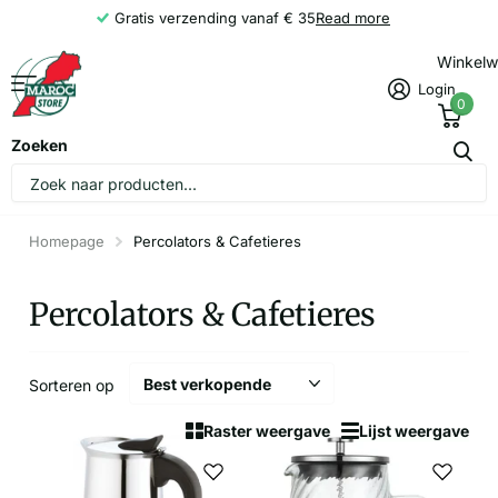
Gratis verzending vanaf € 35
Read more
Winkel
Login
0
Zoeken
Homepage
Percolators & Cafetieres
Percolators & Cafetieres
Sorteren op
Raster weergave
Lijst weergave