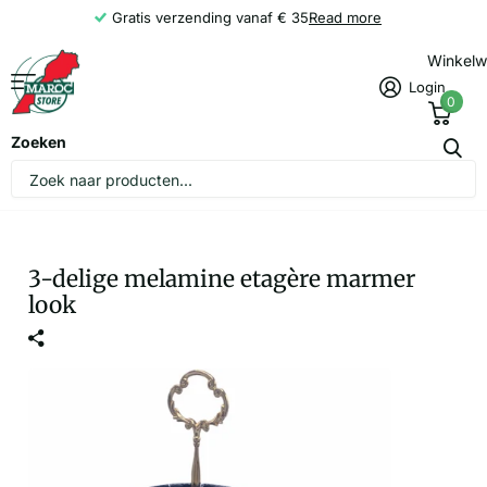
Gratis verzending vanaf € 35
Read more
Winkel
Login
0
Zoeken
3-delige melamine etagère marmer
look