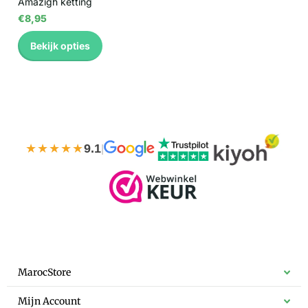
Amazigh ketting
€8,95
Bekijk opties
★★★★★
9.1
|
MarocStore
Mijn Account