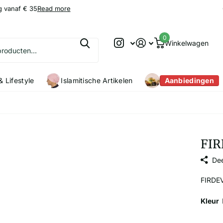
g vanaf € 35
9.2
9.2
/10
Read more
0
Winkelwagen
 Lifestyle
Islamitische Artikelen
Aanbiedingen
FIR
Dee
FIRDE
Kleur