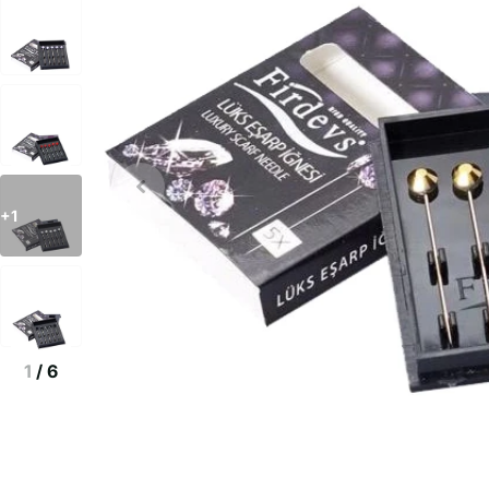
+1
1
/
6