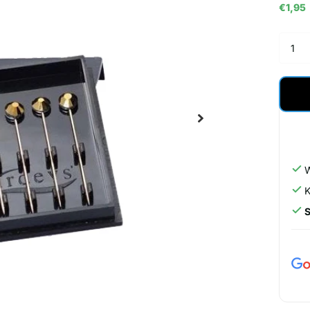
€1,95
W
K