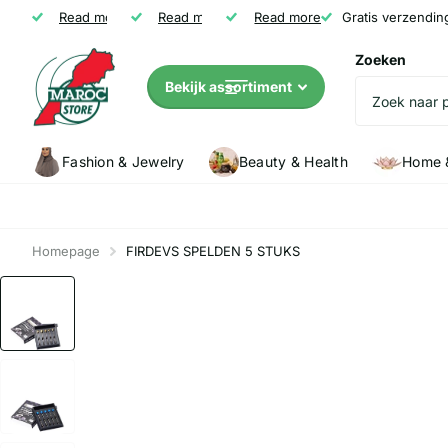
Gratis verzending vanaf € 35
Read more
Niet tevreden? Geld terug
Read more
Read more
Klanten (5147) geven Marocstore een
Gratis verzendin
Zoeken
Bekijk assortiment
Fashion & Jewelry
Beauty & Health
Home &
Homepage
FIRDEVS SPELDEN 5 STUKS