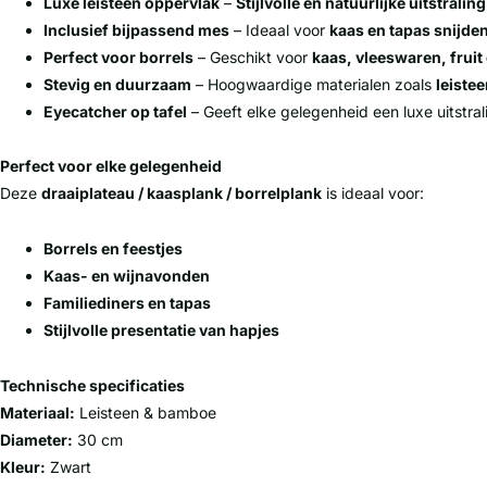
Luxe leisteen oppervlak
–
Stijlvolle en natuurlijke uitstraling
Inclusief bijpassend mes
– Ideaal voor
kaas en tapas snijde
Perfect voor borrels
– Geschikt voor
kaas, vleeswaren, fruit
Stevig en duurzaam
– Hoogwaardige materialen zoals
leiste
Eyecatcher op tafel
– Geeft elke gelegenheid een luxe uitstral
Perfect voor elke gelegenheid
Deze
draaiplateau / kaasplank / borrelplank
is ideaal voor:
Borrels en feestjes
Kaas- en wijnavonden
Familiediners en tapas
Stijlvolle presentatie van hapjes
Technische specificaties
Materiaal:
Leisteen & bamboe
Diameter:
30 cm
Kleur:
Zwart