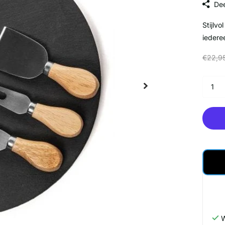
Dee
Stijlv
iedere
€22,9
W