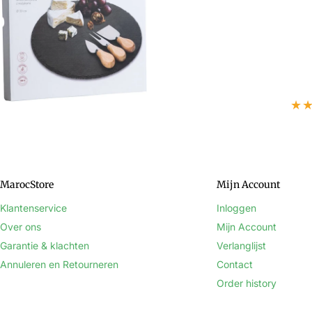
€22,95
€16,95
In winkelwagen
★
MarocStore
Mijn Account
Klantenservice
Inloggen
Over ons
Mijn Account
Garantie & klachten
Verlanglijst
Annuleren en Retourneren
Contact
Order history