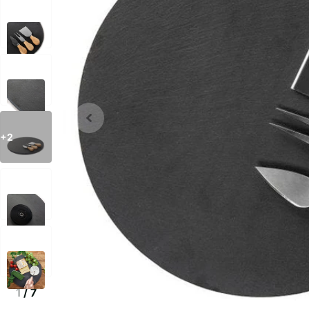
+2
1
/
7