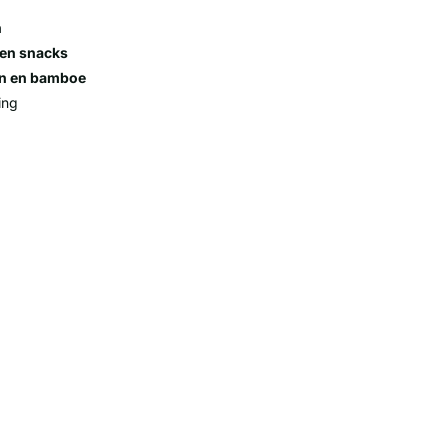
n
 en snacks
en en bamboe
ing