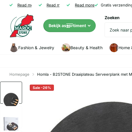
Gratis verzending vanaf € 35
Read more
Niet tevreden? Geld terug
Read more
Read more
Klanten (5147) geven Marocstore een
Gratis verzendin
Zoeken
Bekijk assortiment
Fashion & Jewelry
Beauty & Health
Home &
Homepage
Homla - B2STONE Draaiplateau Serveerplank met Me
Sale -26%