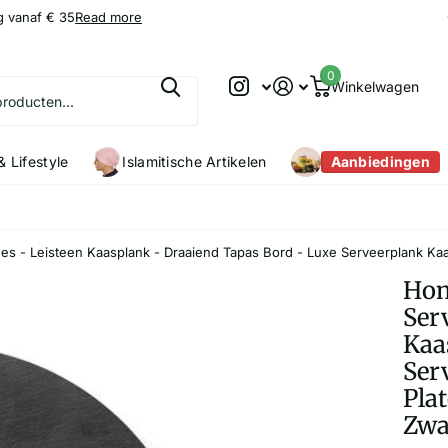
g vanaf € 35
9.2
9.2
/10
Read more
0
Winkelwagen
 Lifestyle
Islamitische Artikelen
Aanbiedingen
s - Leisteen Kaasplank - Draaiend Tapas Bord - Luxe Serveerplank Kaa
Hom
Ser
Kaa
Ser
Pla
Zwa