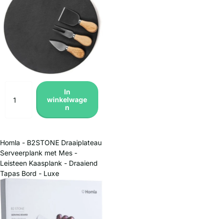
In
winkelwage
n
Homla - B2STONE Draaiplateau
Serveerplank met Mes -
Leisteen Kaasplank - Draaiend
Tapas Bord - Luxe
Serveerplank Kaas -
Borrelplank - Snack Plateau
met Draaisysteem - Ø30cm -
Zwart