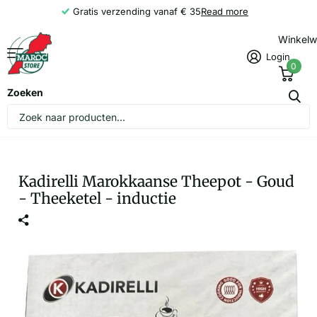
Gratis verzending vanaf € 35
Read more
Winkel
Login
0
Zoeken
Kadirelli Marokkaanse Theepot - Goud
- Theeketel - inductie