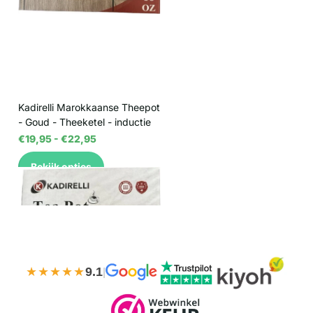
Kadirelli Marokkaanse Theepot
- Goud - Theeketel - inductie
€19,95
- €22,95
Bekijk opties
★★★★★
9.1
|