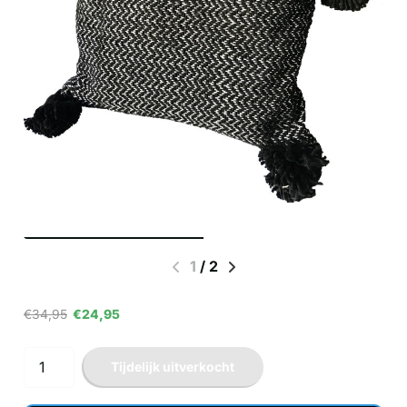
1
/
2
€34,95
€24,95
Tijdelijk uitverkocht