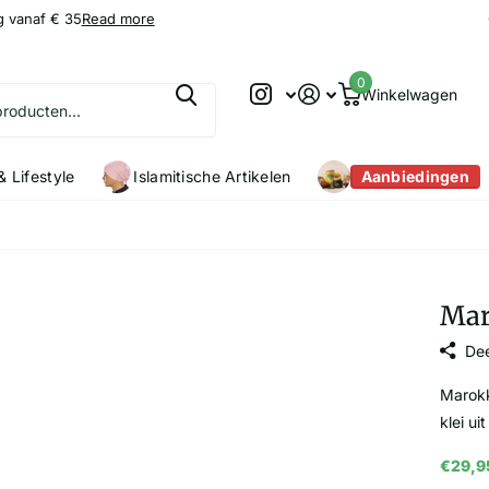
g vanaf € 35
9.2
9.2
/10
Read more
0
Winkelwagen
 Lifestyle
Islamitische Artikelen
Aanbiedingen
Mar
Dee
Marokk
klei u
€29,9