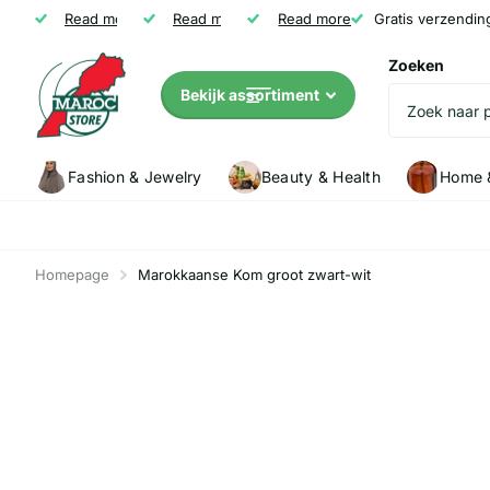
Gratis verzending vanaf € 35
Read more
Niet tevreden? Geld terug
Read more
Read more
Klanten (5147) geven Marocstore een
Gratis verzendin
Zoeken
Bekijk assortiment
Fashion & Jewelry
Beauty & Health
Home &
Homepage
Marokkaanse Kom groot zwart-wit