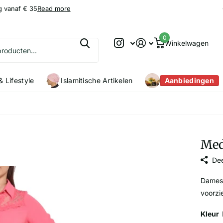
g vanaf € 35
9.2
9.2
/10
Read more
0
Winkelwagen
 Lifestyle
Islamitische Artikelen
Aanbiedingen
Med
Dee
Dames 
voorzi
Kleur