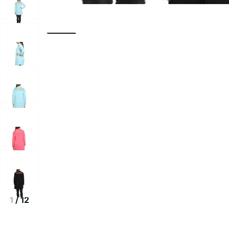
1
/
12