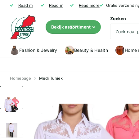
Gratis verzending vanaf € 35
Read more
Niet tevreden? Geld terug
Read more
Read more
Klanten (5147) geven Marocstore een
Gratis verzendin
Zoeken
Bekijk assortiment
Fashion & Jewelry
Beauty & Health
Home &
Homepage
Medi Tuniek