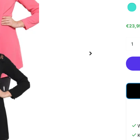
€23,9
W
K