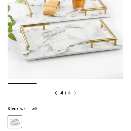
4
/
4
Kleur
wit
wit