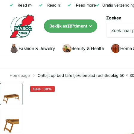
Gratis verzending vanaf € 35
Read more
Niet tevreden? Geld terug
Read more
Read more
Klanten (5147) geven Marocstore een
Gratis verzendin
Zoeken
Bekijk assortiment
Fashion & Jewelry
Beauty & Health
Home &
Homepage
Ontbijt op bed tafeltje/dienblad rechthoekig 50 x 
Sale -30%