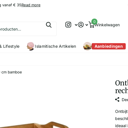
g vanaf € 35
9.2
9.2
/10
Read more
0
Winkelwagen
 Lifestyle
Islamitische Artikelen
Aanbiedingen
30 cm bamboe
Ontb
rec
Dee
Ontbij
beschi
ideaal 