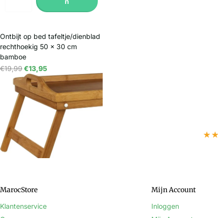
n
Ontbijt op bed tafeltje/dienblad
rechthoekig 50 x 30 cm
bamboe
€19,99
€13,95
In winkelwagen
★
MarocStore
Mijn Account
Klantenservice
Inloggen