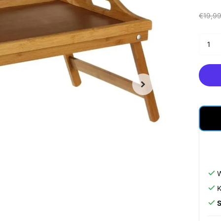
€19,9
W
K