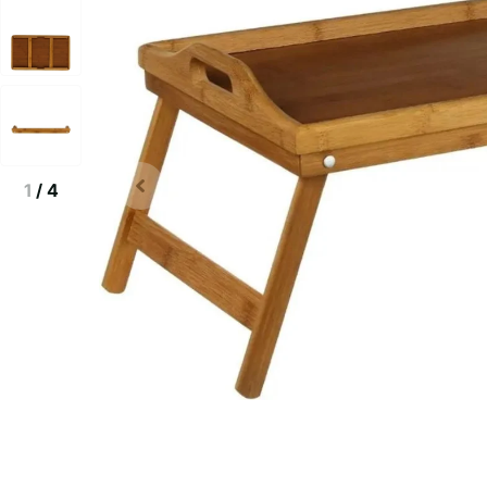
1
/
4