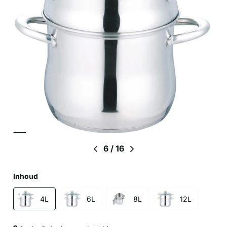
6
/
16
Inhoud
4L
6L
8L
12L