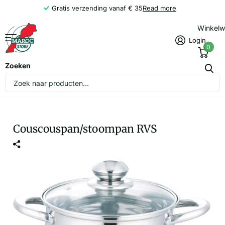
Gratis verzending vanaf € 35
Read more
Winkel
Login
0
Zoeken
Couscouspan/stoompan RVS