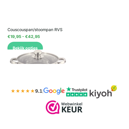
Couscouspan/stoompan RVS
€19,95
- €42,95
Bekijk opties
★★★★★
9.1
|