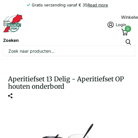
Gratis verzending vanaf € 35
Read more
Winkel
Login
0
Zoeken
Aperitiefset 13 Delig - Aperitiefset OP
houten onderbord