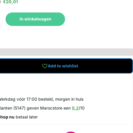
0
€20,01
In winkelwagen
Add to wishlist
erkdag vóór 17:00 besteld, morgen in huis
lanten (5147) geven Marocstore een
9.2
/10
Shop nu
betaal later