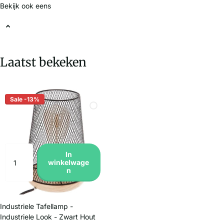
Bekijk ook eens
Laatst bekeken
Sale -13%
In
winkelwage
n
Industriele Tafellamp -
Industriele Look - Zwart Hout