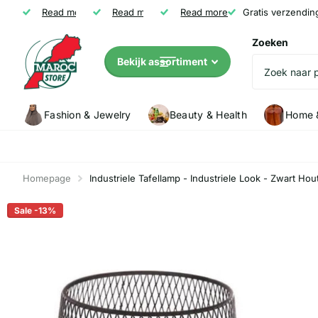
Gratis verzending vanaf € 35
Read more
Niet tevreden? Geld terug
Read more
Read more
Klanten (5147) geven Marocstore een
Gratis verzendin
Zoeken
Bekijk assortiment
Fashion & Jewelry
Beauty & Health
Home &
Homepage
Industriele Tafellamp - Industriele Look - Zwart Hou
Sale -13%