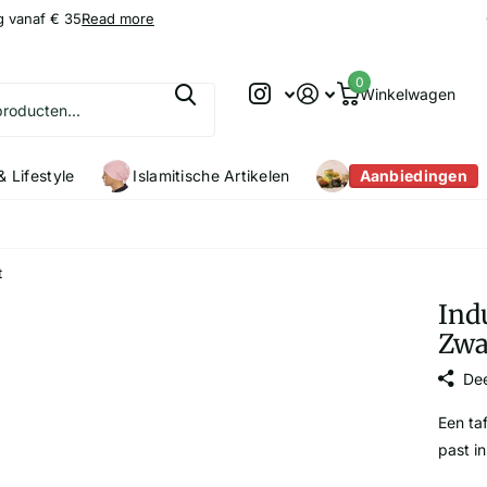
g vanaf € 35
9.2
9.2
/10
Read more
0
Winkelwagen
 Lifestyle
Islamitische Artikelen
Aanbiedingen
t
Ind
Zwa
Dee
Een taf
past in