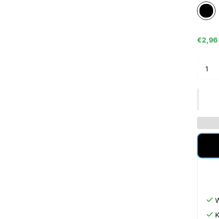
€2,96
W
K