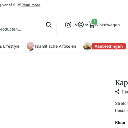
g vanaf € 35
9.2
9.2
/10
Read more
0
Winkelwagen
 Lifestyle
Islamitische Artikelen
Aanbiedingen
Kap
Dee
Stretc
beschi
Kleur