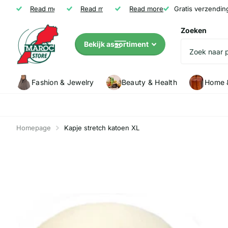
Gratis verzending vanaf € 35
Read more
Niet tevreden? Geld terug
Read more
Read more
Klanten (5147) geven Marocstore een
Gratis verzendin
Zoeken
Bekijk assortiment
Fashion & Jewelry
Beauty & Health
Home &
Homepage
Kapje stretch katoen XL