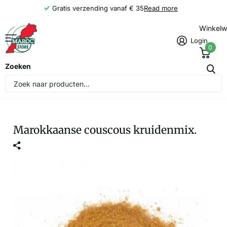
Gratis verzending vanaf € 35
Read more
Winkel
Login
0
Zoeken
Marokkaanse couscous kruidenmix.