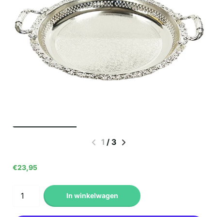
1
/
3
€23,95
In winkelwagen