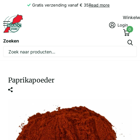
Gratis verzending vanaf € 35
Read more
Winkel
Login
0
Zoeken
Paprikapoeder