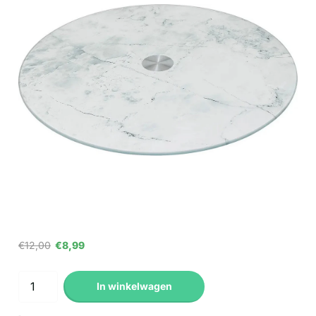
€12,00
€8,99
In winkelwagen