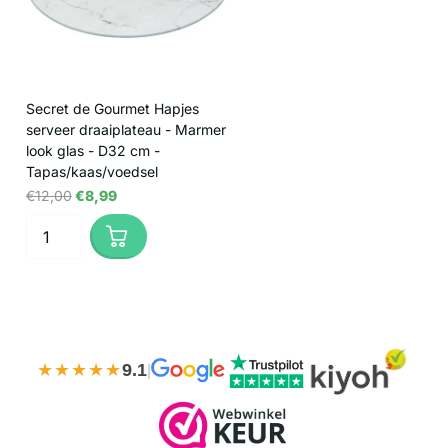
Secret de Gourmet Hapjes
serveer draaiplateau - Marmer
look glas - D32 cm -
Tapas/kaas/voedsel
€12,00
€8,99
★★★★★
9.1
|