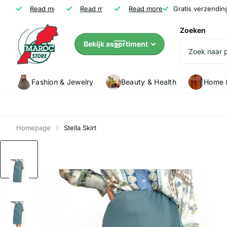
Gratis verzending vanaf € 35
Read more
Niet tevreden? Geld terug
Read more
Read more
Klanten (5147) geven Marocstore een
Gratis verzendin
Zoeken
Bekijk assortiment
Fashion & Jewelry
Beauty & Health
Home &
Homepage
Stella Skirt