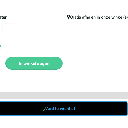
aten
Gratis afhalen in
onze winkel(s)
L
5
In winkelwagen
Add to wishlist