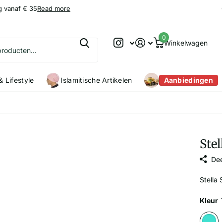
g vanaf € 35
9.2
9.2
/10
Read more
0
Winkelwagen
 Lifestyle
Islamitische Artikelen
Aanbiedingen
Stel
Dee
Stella 
Kleur