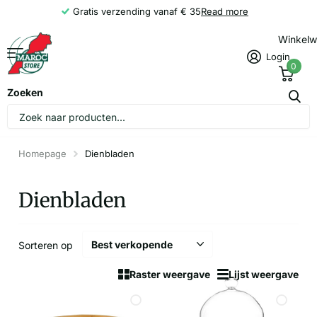
Gratis verzending vanaf € 35
Read more
Winkel
Login
0
Zoeken
Homepage
Dienbladen
Dienbladen
Sorteren op
Raster weergave
Lijst weergave