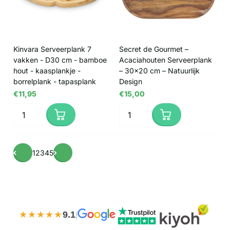
Kinvara Serveerplank 7
Secret de Gourmet –
vakken - D30 cm - bamboe
Acaciahouten Serveerplank
hout - kaasplankje -
– 30×20 cm – Natuurlijk
borrelplank - tapasplank
Design
€11,95
€15,00
1
2
3
4
5
★★★★★
9.1
|