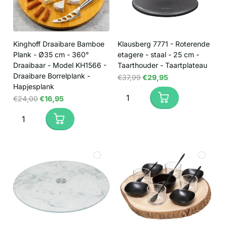
Kinghoff Draaibare Bamboe
Klausberg 7771 - Roterende
Plank - Ø35 cm - 360°
etagere - staal - 25 cm -
Draaibaar - Model KH1566 -
Taarthouder - Taartplateau
Draaibare Borrelplank -
€37,99
€29,95
Hapjesplank
€24,00
€16,95