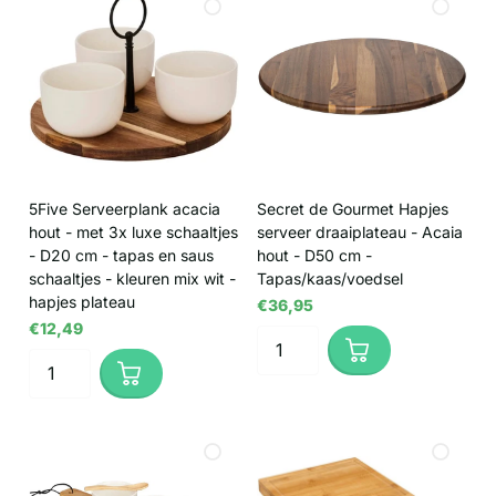
5Five Serveerplank acacia
Secret de Gourmet Hapjes
hout - met 3x luxe schaaltjes
serveer draaiplateau - Acaia
- D20 cm - tapas en saus
hout - D50 cm -
schaaltjes - kleuren mix wit -
Tapas/kaas/voedsel
hapjes plateau
€36,95
€12,49