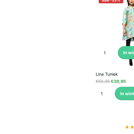
Sale -33%
In w
Lina Tuniek
€59,95
€39,95
In win
★