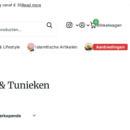
g vanaf € 35
9.2
9.2
/10
Read more
0
Winkelwagen
 Lifestyle
Islamitische Artikelen
Aanbiedingen
& Tunieken