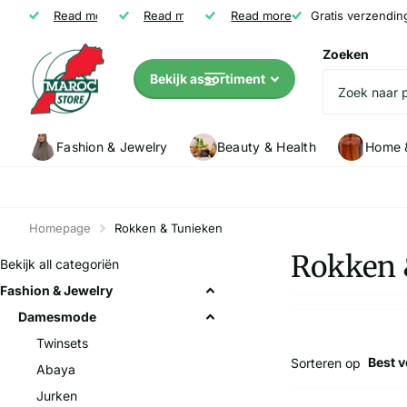
Gratis verzending vanaf € 35
Read more
Niet tevreden? Geld terug
Read more
Read more
Klanten (5147) geven Marocstore een
Gratis verzendin
Zoeken
Bekijk assortiment
Fashion & Jewelry
Beauty & Health
Home &
Homepage
Rokken & Tunieken
Rokken 
Bekijk all categoriën
Fashion & Jewelry
Damesmode
Twinsets
Sorteren op
Abaya
Jurken