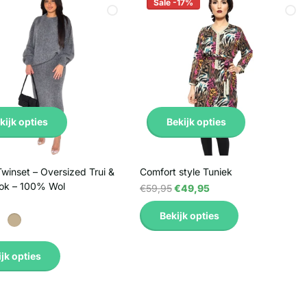
Sale -17%
kijk opties
Bekijk opties
inset – Oversized Trui &
Comfort style Tuniek
ok – 100% Wol
€59,95
€49,95
Bekijk opties
jk opties