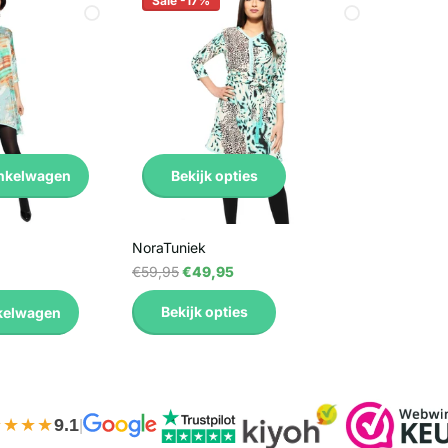
Sale -17%
Bekijk opties
inkelwagen
NoraTuniek
€59,95
€49,95
Bekijk opties
kelwagen
★★★★
9.1
|